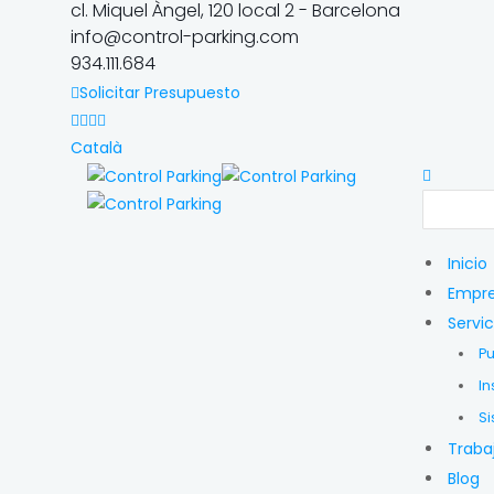
cl. Miquel Àngel, 120 local 2 - Barcelona
info@control-parking.com
934.111.684
Solicitar Presupuesto
Català
Inicio
Empr
Servic
Pu
In
Si
Traba
Blog